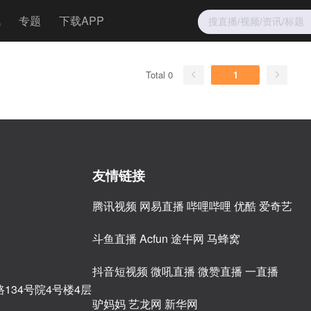
讯
专题
下载APP
Total 0
1
友情链接
腾讯视频
网易直播
哔哩哔哩
优酷
爱奇艺
斗鱼直播
Acfun
途牛网
马蜂窝
抖音短视频
微吼直播
微赞直播
一直播
134号院4号楼4层
驴妈妈
艺龙网
新华网